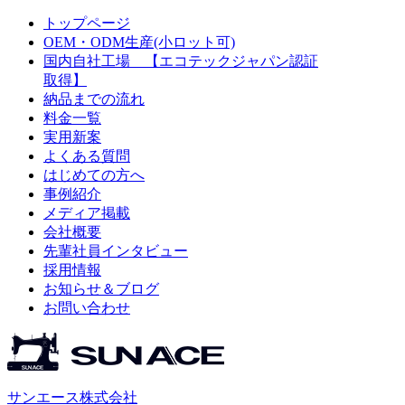
トップページ
OEM・ODM生産(小ロット可)
国内自社工場 【エコテックジャパン認証
取得】
納品までの流れ
料金一覧
実用新案
よくある質問
はじめての方へ
事例紹介
メディア掲載
会社概要
先輩社員インタビュー
採用情報
お知らせ＆ブログ
お問い合わせ
サンエース株式会社