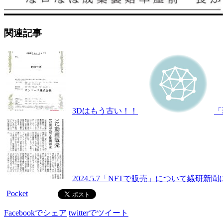
関連記事
3Dはもう古い！！
「
2024.5.7「NFTで販売」について繊研
Pocket
Facebookでシェア
twitterでツイート