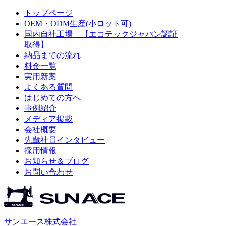
トップページ
OEM・ODM生産(小ロット可)
国内自社工場 【エコテックジャパン認証
取得】
納品までの流れ
料金一覧
実用新案
よくある質問
はじめての方へ
事例紹介
メディア掲載
会社概要
先輩社員インタビュー
採用情報
お知らせ＆ブログ
お問い合わせ
サンエース株式会社